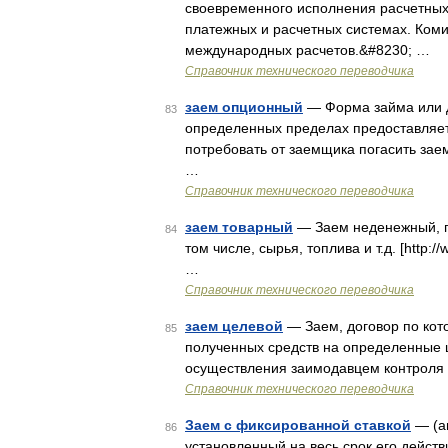
своевременного исполнения расчетных 
платежных и расчетных системах. Ком
международных расчетов.&#8230; …
Справочник технического переводчика
заем опционный
— Форма займа или до
83
определенных пределах предоставляет
потребовать от заемщика погасить заем
…
Справочник технического переводчика
заем товарный
— Заем неденежный, по
84
том числе, сырья, топлива и т.д. [http:/
…
Справочник технического переводчика
заем целевой
— Заем, договор по кот
85
полученных средств на определенные 
осуществления заимодавцем контроля 
Справочник технического переводчика
Заем с фиксированной ставкой
— (ан
86
установленный на весь срок его дейст