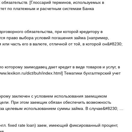
обязательств. [Глоссарий терминов, используемых в
итет по платежным и расчетным системам Банка
говорного обязательства, при которой кредитору в
ся право выбора условий погашения займа (например,
 или часть его в валюте, отличной от той, в которой он&#8230;
 которому заимодавец дает кредит в виде товаров и услуг, в
/www.lexikon.ru/dict/buh/index.html] Тематики бухгалтерский учет
орому заключен с условием использования заемщиком
цели. При этом заемщик обязан обеспечить возможность
за целевым использованием суммы займа. В случае&#8230; …
гл. fixed rate loan) заем, имеющий фиксированный процент,
вия …