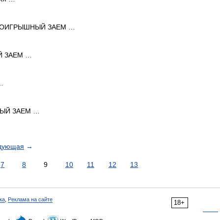
ОИГРЫШНЫЙ ЗАЕМ …
 ЗАЕМ …
…
ЫЙ ЗАЕМ …
дующая
→
7
8
9
10
11
12
13
ка
,
Реклама на сайте
18+