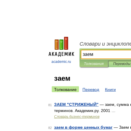
Словари и энциклоп
academic.ru
Толкования
Переводы
заем
Толкование
Перевод
Книги
ЗАЕМ "СТРИЖЕНЫЙ"
— заем, сумма к
81
терминов. Академик.ру. 2001 …
Словарь бизнес-терминов
заем в форме ценных бумаг
— Заем в
82